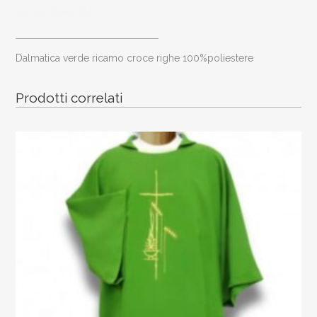
croce
[social_share_list]
righe
dalmatica verde ricamo croce righe 100%poliestere
100%poliestere
quantity
Prodotti correlati