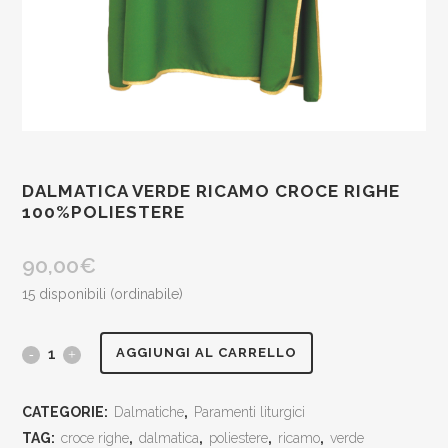
DALMATICA VERDE RICAMO CROCE RIGHE
100%POLIESTERE
90,00
€
15 disponibili (ordinabile)
dalmatica
AGGIUNGI AL CARRELLO
verde
CATEGORIE:
Dalmatiche
,
Paramenti liturgici
ricamo
TAG:
croce righe
,
dalmatica
,
poliestere
,
ricamo
,
verde