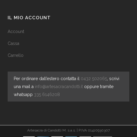
IL MIO ACCOUNT
Account
Cassa
Carrello
Per ordinare dall’estero contatta il
0432 502065
, scrivi
una mail a
info@artesacracandotti.it
oppure tramite
whatsapp
335 6146208
Artesacra di Candotti M. s.a.s. | P.IVA 01410930307