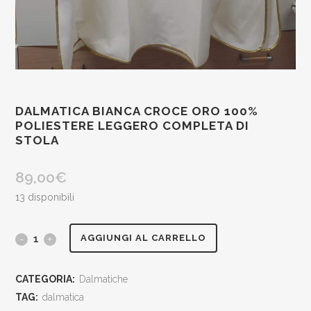
DALMATICA BIANCA CROCE ORO 100%
POLIESTERE LEGGERO COMPLETA DI
STOLA
89,00
€
13 disponibili
Dalmatica
AGGIUNGI AL CARRELLO
bianca
CATEGORIA:
Dalmatiche
croce
TAG:
dalmatica