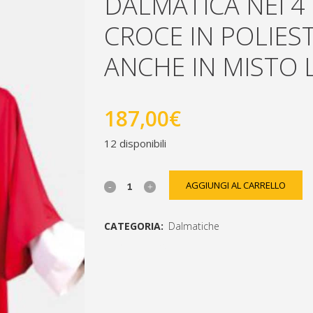
DALMATICA NEI 4
CROCE IN POLIES
ANCHE IN MISTO 
187,00
€
12 disponibili
Dalmatica
AGGIUNGI AL CARRELLO
nei
CATEGORIA:
Dalmatiche
4
[social_share_list]
colori
ricamo