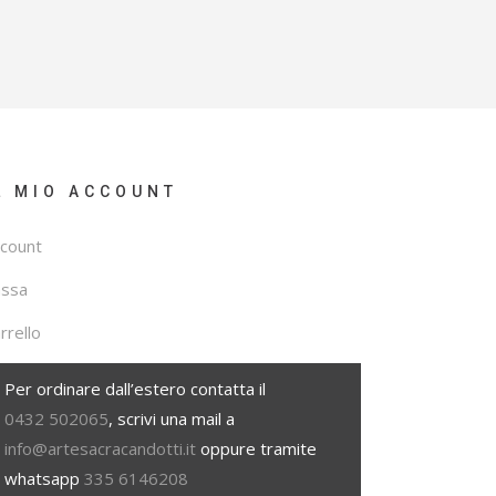
L MIO ACCOUNT
count
assa
rrello
Per ordinare dall’estero contatta il
0432 502065
, scrivi una mail a
info@artesacracandotti.it
oppure tramite
whatsapp
335 6146208