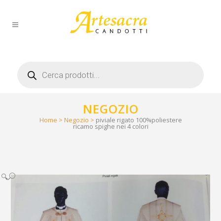
Products
search
NEGOZIO
Home
>
Negozio
>
piviale rigato 100%poliestere
ricamo spighe nei 4 colori
🔍