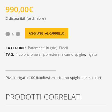
990,00
€
2 disponibili (ordinabile)
piviale
AGGIUNGI AL CARRELLO
rigato
CATEGORIE:
Paramenti liturgici
,
Piviali
100%poliestere
TAG:
4 colori
,
piviale
,
poliestere
,
ricamo spighe
,
rigato
ricamo
[social_share_list]
spighe
piviale rigato 100%poliestere ricamo spighe nei 4 colori
nei
4
PRODOTTI CORRELATI
colori
quantity