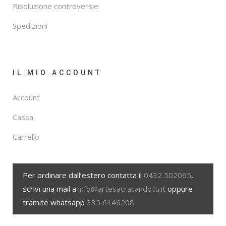
Risoluzione controversie
Spedizioni
IL MIO ACCOUNT
Account
Cassa
Carrello
Per ordinare dall’estero contatta il
0432 502065
,
scrivi una mail a
info@artesacracandotti.it
oppure
tramite whatsapp
335 6146208