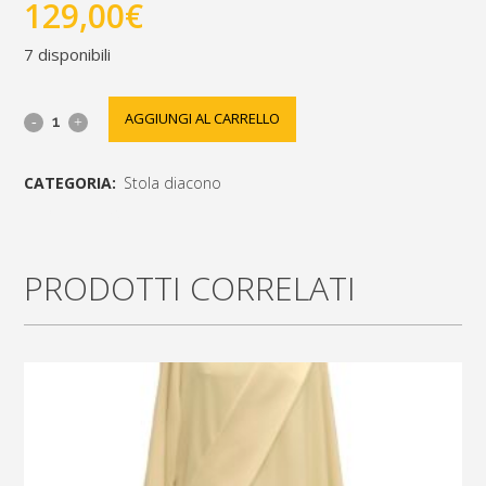
129,00
€
7 disponibili
stola
AGGIUNGI AL CARRELLO
diacono
CATEGORIA:
Stola diacono
ricamata
[social_share_list]
quantity
PRODOTTI CORRELATI