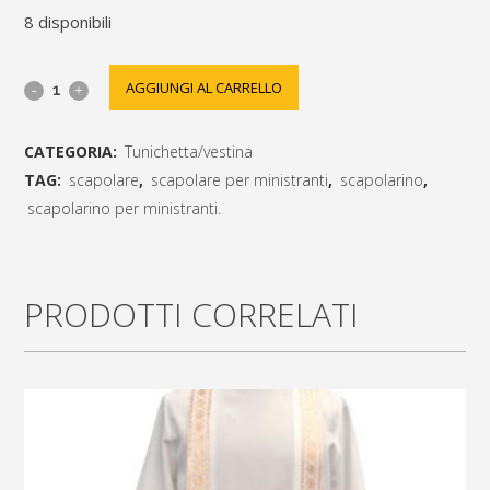
8 disponibili
scapolarino
AGGIUNGI AL CARRELLO
in
CATEGORIA:
Tunichetta/vestina
filato
TAG:
scapolare
,
scapolare per ministranti
,
scapolarino
,
di
scapolarino per ministranti.
[social_share_list]
cinilia
bianco
PRODOTTI CORRELATI
per
ministranti
21x73
quantity