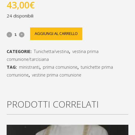
43,00
€
24 disponibili
Tunichetta
AGGIUNGI AL CARRELLO
senza
CATEGORIE:
Tunichetta/vestina
,
vestina prima
cerniera
comunione/tarcisiana
svasata
TAG:
ministranti
,
prima comunione
,
tunichette prima
comunione
,
vestine prima comunione
bianca
[social_share_list]
o
avorio
PRODOTTI CORRELATI
misure
dalla
100