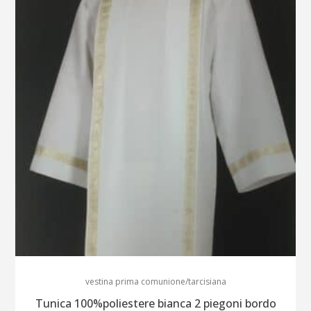
alla
135
(ogni
5)
quantity
vestina prima comunione/tarcisiana
Tunica 100%poliestere bianca 2 piegoni bordo