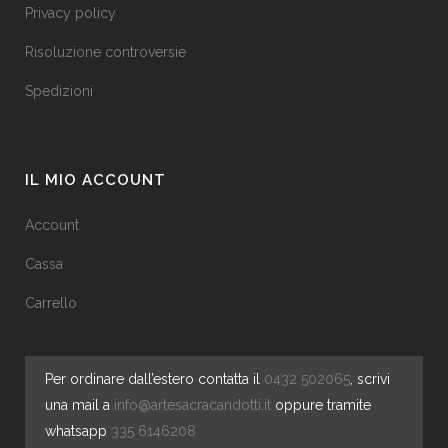
Privacy policy
Risoluzione controversie
Spedizioni
IL MIO ACCOUNT
Account
Cassa
Carrello
Per ordinare dall’estero contatta il
0432 502065
, scrivi
una mail a
info@artesacracandotti.it
oppure tramite
whatsapp
335 6146208