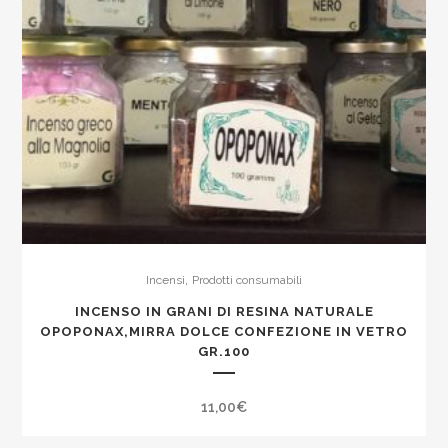
8
st
compreso
di
vetro
porta
bastoncino
quantity
,
Incensi
Prodotti consumabili
INCENSO IN GRANI DI RESINA NATURALE
OPOPONAX,MIRRA DOLCE CONFEZIONE IN VETRO
GR.100
11,00
€