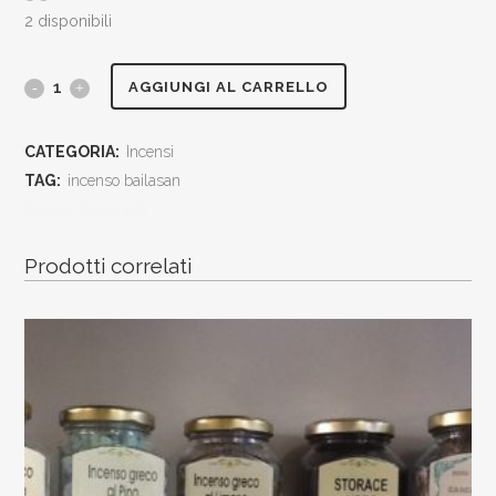
2 disponibili
incenso
AGGIUNGI AL CARRELLO
intelligente
CATEGORIA:
Incensi
profumo
TAG:
incenso bailasan
bailasan
[social_share_list]
8
Prodotti correlati
provenienza
penisola
arabica
scatola
da