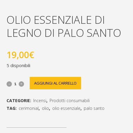
OLIO ESSENZIALE DI
LEGNO DI PALO SANTO
19,00
€
5 disponibili
Olio
AGGIUNGI AL CARRELLO
essenziale
CATEGORIE:
Incensi
,
Prodotti consumabili
di
TAG:
cerimonial
,
olio
,
olio essenziale
,
palo santo
legno
[social_share_list]
di