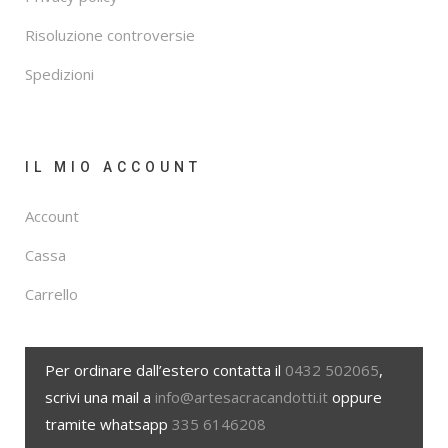
Risoluzione controversie
Spedizioni
IL MIO ACCOUNT
Account
Cassa
Carrello
Per ordinare dall’estero contatta il
0432 502065
,
scrivi una mail a
info@artesacracandotti.it
oppure
tramite whatsapp
335 6146208