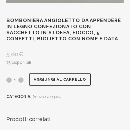
BOMBONIERA ANGIOLETTO DA APPENDERE
IN LEGNO CONFEZIONATO CON
SACCHETTO IN STOFFA, FIOCCO, 5
CONFETTI, BIGLIETTO CON NOME E DATA
5,00
€
75 disponibili
bomboniera
AGGIUNGI AL CARRELLO
angioletto
CATEGORIA:
Senza categoria
da
[social_share_list]
appendere
Prodotti correlati
in