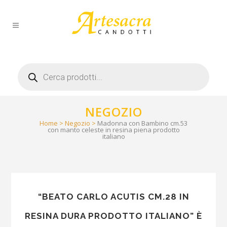
Products
search
NEGOZIO
Home
>
Negozio
>
Madonna con Bambino cm.53
con manto celeste in resina piena prodotto
italiano
“BEATO CARLO ACUTIS CM.28 IN
RESINA DURA PRODOTTO ITALIANO” È