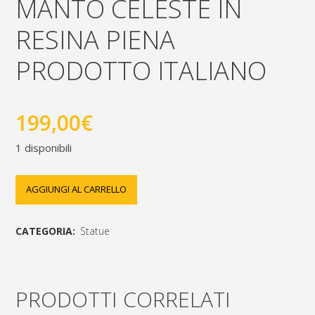
MANTO CELESTE IN
RESINA PIENA
PRODOTTO ITALIANO
199,00
€
1 disponibili
Madonna
AGGIUNGI AL CARRELLO
con
CATEGORIA:
Statue
Bambino
[social_share_list]
cm.53
PRODOTTI CORRELATI
con