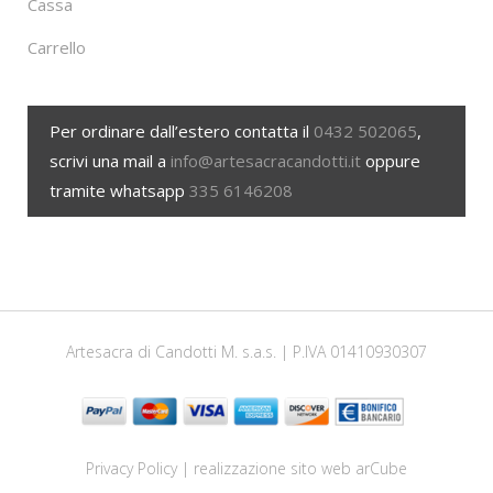
Cassa
Carrello
Per ordinare dall’estero contatta il
0432 502065
,
scrivi una mail a
info@artesacracandotti.it
oppure
tramite whatsapp
335 6146208
Artesacra di Candotti M. s.a.s. | P.IVA 01410930307
Privacy Policy
| realizzazione sito web
arCube