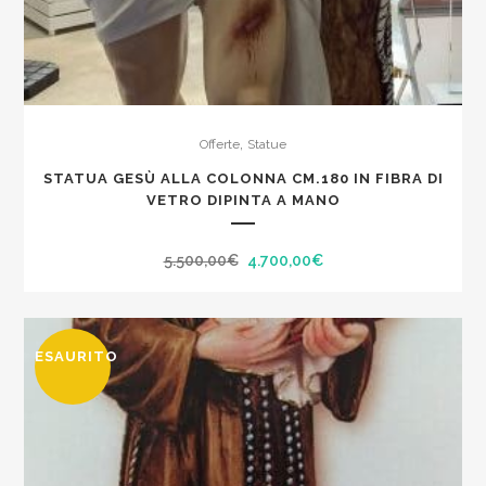
,
Offerte
Statue
STATUA GESÙ ALLA COLONNA CM.180 IN FIBRA DI
VETRO DIPINTA A MANO
Il
Il
5.500,00
€
4.700,00
€
prezzo
prezzo
originale
attuale
era:
è:
ESAURITO
5.500,00€.
4.700,00€.