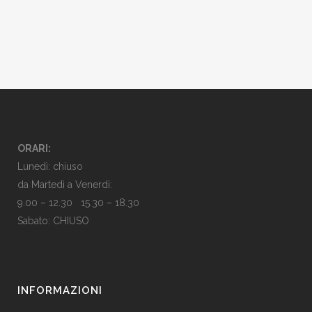
ORARI:
Lunedì: chiuso
da Martedì a Venerdì:
9.00 – 12.30 15.30 – 18.30
Sabato: CHIUSO
INFORMAZIONI