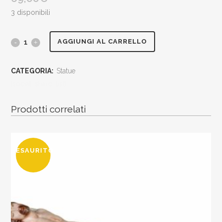
3 disponibili
Madonna
AGGIUNGI AL CARRELLO
di
CATEGORIA:
Statue
Lourdes
[social_share_list]
cm40
Prodotti correlati
in
resina
ESAURITO
piena
adatta
anche
per