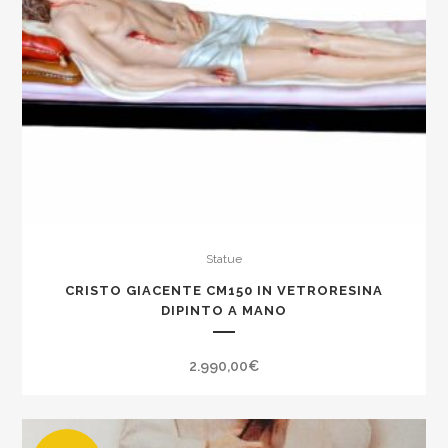
l'esterno
dipinta
a
mano
prodotto
italiano.
quantity
Statue
CRISTO GIACENTE CM150 IN VETRORESINA
DIPINTO A MANO
2.990,00
€