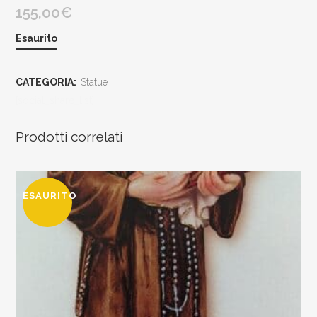
155,00
€
Esaurito
CATEGORIA:
Statue
[social_share_list]
Prodotti correlati
ESAURITO