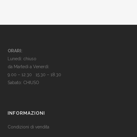
ORARI:
Lunedì: chiuso
da Martedì a Venerdì:
9.00 – 12.30 15.30 – 18.30
Sabato: CHIUSO
INFORMAZIONI
Condizioni di vendita