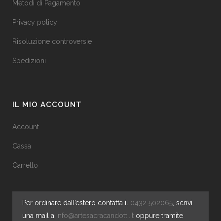
Metodi di Pagamento
Privacy policy
Risoluzione controversie
Spedizioni
IL MIO ACCOUNT
Account
Cassa
Carrello
Per ordinare dall’estero contatta il
0432 502065
, scrivi
una mail a
info@artesacracandotti.it
oppure tramite