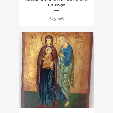
CM.22×32
625,00
€