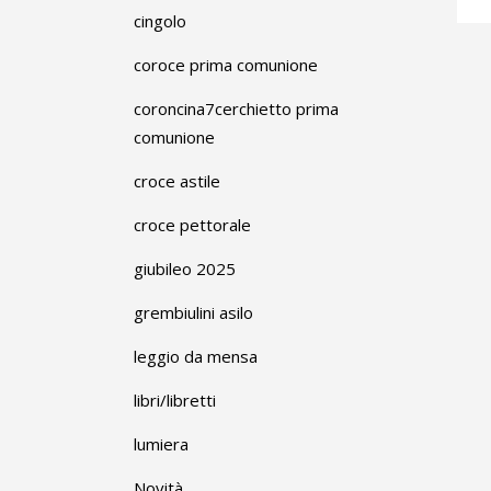
cingolo
coroce prima comunione
coroncina7cerchietto prima
comunione
croce astile
croce pettorale
giubileo 2025
grembiulini asilo
leggio da mensa
libri/libretti
lumiera
Novità