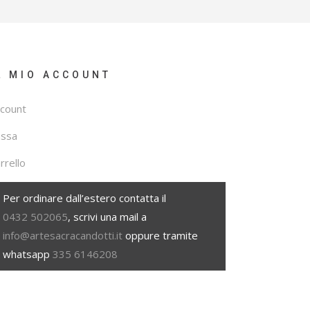
L MIO ACCOUNT
count
assa
rrello
Per ordinare dall’estero contatta il
0432 502065
, scrivi una mail a
info@artesacracandotti.it
oppure tramite
whatsapp
335 6146208