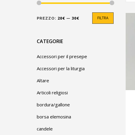
Prezzo
Prezzo
20€
30€
FILTRA
PREZZO:
—
Min
Max
CATEGORIE
Accessori per il presepe
Accessori per la liturgia
Altare
Articoli religiosi
bordura/gallone
borsa elemosina
candele