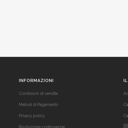
INFORMAZIONI
I
Condizioni di vendita
Ac
Metodi di Pagamento
Ca
Privacy policy
Ca
Risoluzione controversie