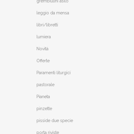
grembiulini asilo
leggio da mensa
libri/libretti
lumiera
Novità
Offerte
Paramenti liturgici
pastorale
Pianeta
pinzette
pisside due specie
porta riviste