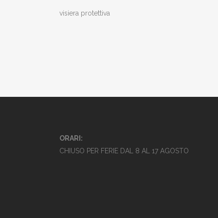
visiera protettiva
ORARI:
CHIUSO PER FERIE DAL 8 AL 17 AGOSTO