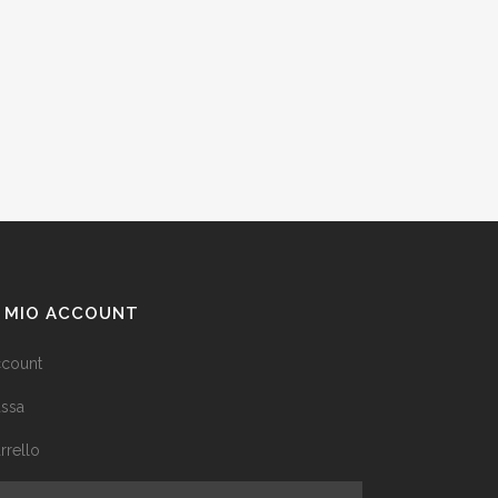
L MIO ACCOUNT
count
ssa
rrello