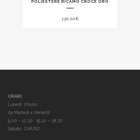
POLIESTERE RICAMO CROCE ORO
130,00
€
ORARI:
Lunedì: chiuso
da Martedì a Venerdì:
9.00 – 12.30 15.30 – 18.30
Sabato: CHIUSO