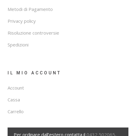
Metodi di Pagamento
Privacy policy
Risoluzione controversie
Spedizioni
IL MIO ACCOUNT
Account
Cassa
Carrello
Per ordinare dall’estero contatta il
0432 502065
,