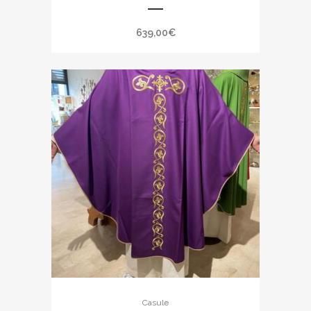
639,00
€
Casule