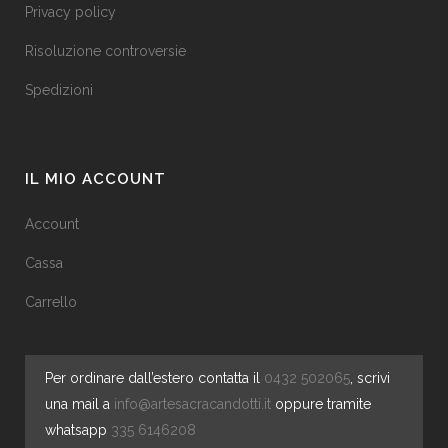
Privacy policy
Risoluzione controversie
Spedizioni
IL MIO ACCOUNT
Account
Cassa
Carrello
Per ordinare dall’estero contatta il
0432 502065
, scrivi
una mail a
info@artesacracandotti.it
oppure tramite
whatsapp
335 6146208