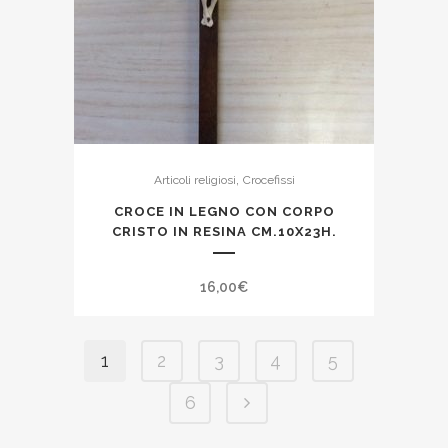
,
Articoli religiosi
Crocefissi
CROCE IN LEGNO CON CORPO
CRISTO IN RESINA CM.10X23H.
16,00
€
1
2
3
4
5
6