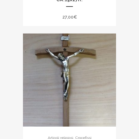
27,00
€
,
Articoli religiosi
Crocefissi