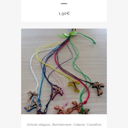
1,90
€
,
,
,
Articoli religiosi
Bomboniere
Collane
Crocefissi