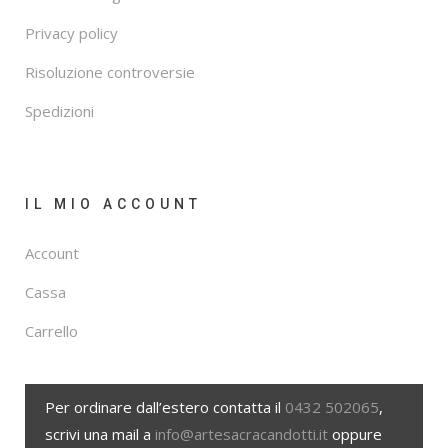
Privacy policy
Risoluzione controversie
Spedizioni
IL MIO ACCOUNT
Account
Cassa
Carrello
Per ordinare dall’estero contatta il
0432 502065
,
scrivi una mail a
info@artesacracandotti.it
oppure