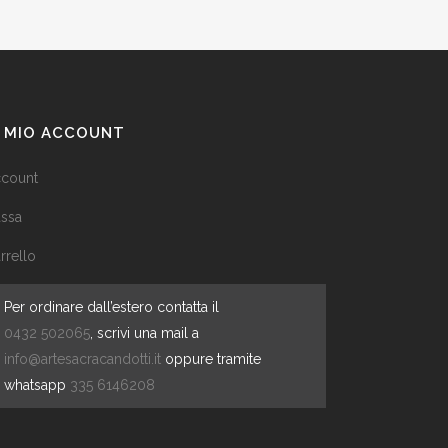
L MIO ACCOUNT
count
ssa
rrello
Per ordinare dall’estero contatta il
0432 502065
, scrivi una mail a
info@artesacracandotti.it
oppure tramite
whatsapp
335 6146208