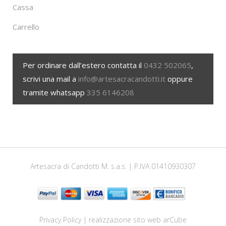
Cassa
Carrello
Per ordinare dall’estero contatta il
0432 502065
,
scrivi una mail a
info@artesacracandotti.it
oppure
tramite whatsapp
335 6146208
Artesacra di Candotti M. s.a.s. | P.IVA 01410930307
Privacy Policy
| realizzazione sito web
arCube