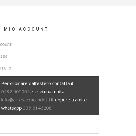
L MIO ACCOUNT
count
assa
rrello
Per ordinare dall’estero contatta il
0432 502065
, scrivi una mail a
info@artesacracandotti.it
oppure tramite
whatsapp
335 6146208