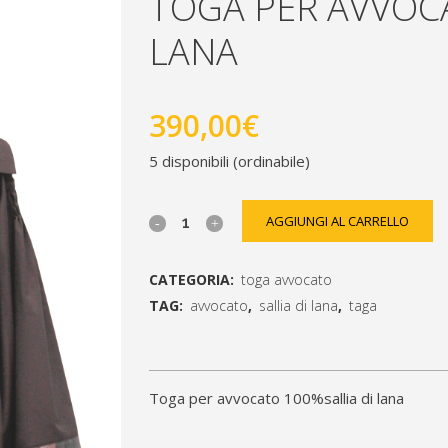
TOGA PER AVVOCA
LANA
390,00
€
5 disponibili (ordinabile)
toga
AGGIUNGI AL CARRELLO
per
CATEGORIA:
toga avvocato
avvocato
TAG:
avvocato
,
sallia di lana
,
taga
100%sallia
[social_share_list]
di
toga per avvocato 100%sallia di lana
lana
quantity