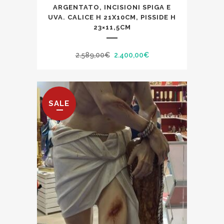
ARGENTATO, INCISIONI SPIGA E
UVA. CALICE H 21X10CM, PISSIDE H
23×11,5CM
Il
Il
2.589,00
€
2.400,00
€
prezzo
prezzo
originale
attuale
era:
è:
SALE
2.589,00€.
2.400,00€.