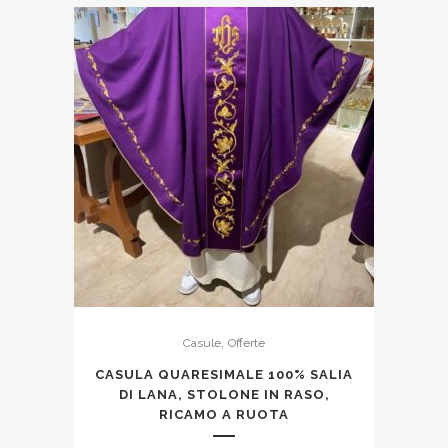
originale
attuale
era:
è:
295,00€.
275,00€.
,
Casule
Offerte
CASULA QUARESIMALE 100% SALIA
DI LANA, STOLONE IN RASO,
RICAMO A RUOTA