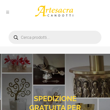
Products
search
SPEDIZIONE
GRATUITA PER