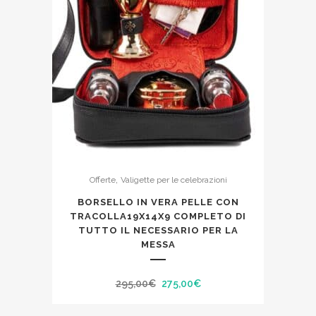
,
Offerte
Valigette per le celebrazioni
BORSELLO IN VERA PELLE CON
TRACOLLA19X14X9 COMPLETO DI
TUTTO IL NECESSARIO PER LA
MESSA
Il
Il
295,00
€
275,00
€
prezzo
prezzo