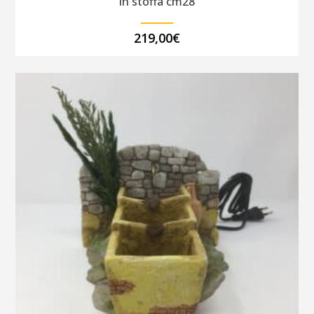
in stoffa cm28
219,00
€