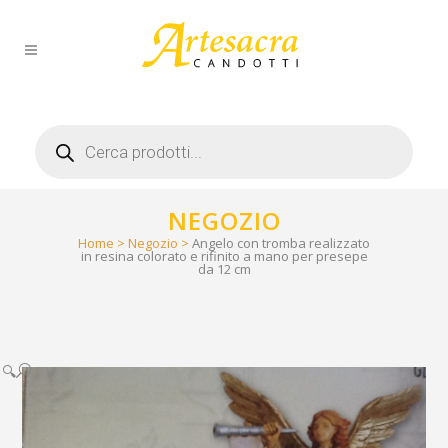
Products
search
NEGOZIO
Home
>
Negozio
>
Angelo con tromba realizzato
in resina colorato e rifinito a mano per presepe
da 12 cm
🔍