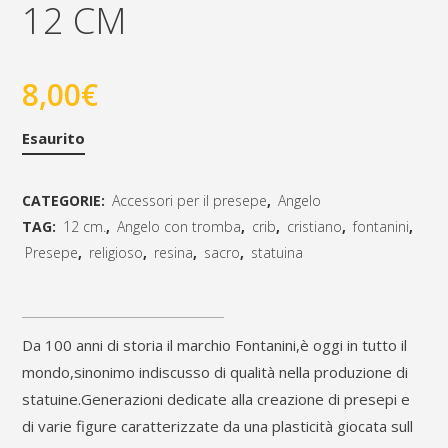
12 CM
8,00
€
Esaurito
CATEGORIE:
Accessori per il presepe
,
Angelo
TAG:
12 cm.
,
Angelo con tromba
,
crib
,
cristiano
,
fontanini
,
Presepe
,
religioso
,
resina
,
sacro
,
statuina
[social_share_list]
Da 100 anni di storia il marchio Fontanini,è oggi in tutto il
mondo,sinonimo indiscusso di qualità nella produzione di
statuine.Generazioni dedicate alla creazione di presepi e
di varie figure caratterizzate da una plasticità giocata sull