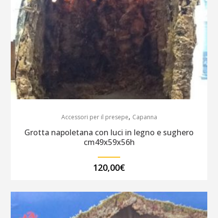
,
Accessori per il presepe
Capanna
Grotta napoletana con luci in legno e sughero
cm49x59x56h
120,00
€