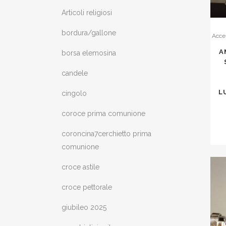
Articoli religiosi
bordura/gallone
Acces
A
borsa elemosina
candele
L
cingolo
coroce prima comunione
coroncina7cerchietto prima
comunione
croce astile
croce pettorale
giubileo 2025