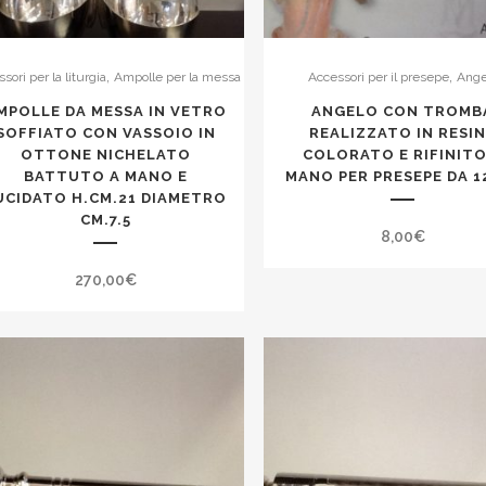
,
,
sori per la liturgia
Ampolle per la messa
Accessori per il presepe
Ange
MPOLLE DA MESSA IN VETRO
ANGELO CON TROMB
SOFFIATO CON VASSOIO IN
REALIZZATO IN RESI
OTTONE NICHELATO
COLORATO E RIFINITO
BATTUTO A MANO E
MANO PER PRESEPE DA 1
UCIDATO H.CM.21 DIAMETRO
CM.7.5
8,00
€
270,00
€