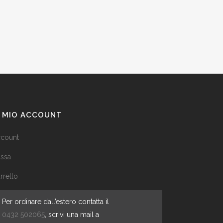
L MIO ACCOUNT
count
ssa
rrello
Per ordinare dall’estero contatta il
0432 502065
, scrivi una mail a