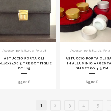
,
,
Accessori per la liturgia
Porta oli
Accessori per la liturgia
Porta 
ASTUCCIO PORTA OLI
ASTUCCIO PORTA OLI S
M.16X14X6.5 TRE BOTTIGLIE
IN ALLUMINIO ARGENT
CC.125
DIAMETRO 4,3 CM
95,00
€
69,00
€
1
2
3
4
5