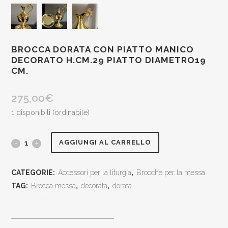
BROCCA DORATA CON PIATTO MANICO
DECORATO H.CM.29 PIATTO DIAMETRO19
CM.
275,00
€
1 disponibili (ordinabile)
Brocca
AGGIUNGI AL CARRELLO
dorata
CATEGORIE:
Accessori per la liturgia
,
Brocche per la messa
con
TAG:
Brocca messa
,
decorata
,
dorata
piatto
[social_share_list]
manico