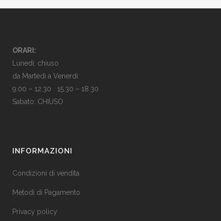
ORARI:
Lunedì: chiuso
da Martedì a Venerdì:
9.00 – 12.30 15.30 – 18.30
Sabato: CHIUSO
INFORMAZIONI
Condizioni di vendita
Metodi di Pagamento
Privacy policy