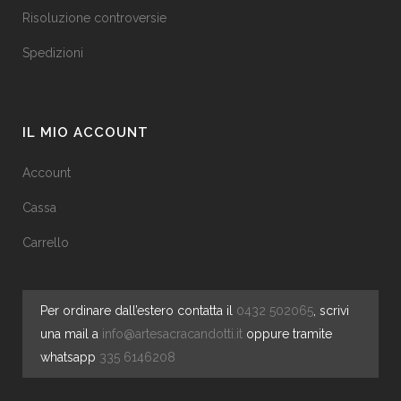
Risoluzione controversie
Spedizioni
IL MIO ACCOUNT
Account
Cassa
Carrello
Per ordinare dall’estero contatta il
0432 502065
, scrivi
una mail a
info@artesacracandotti.it
oppure tramite
whatsapp
335 6146208