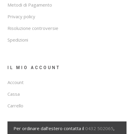
Metodi di Pagamento
Privacy policy
Risoluzione controversie
Spedizioni
IL MIO ACCOUNT
Account
Cassa
Carrello
Per ordinare dall’estero contatta il
0432 502065
,