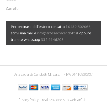
Carrello
Per ordinare dall’estero contatta il
0432 502065
,
scrivi una mail a
info@artesacracandotti.it
oppure
tramite whatsapp
335 6146208
Artesacra di Candotti M. s.a.s. | P.IVA 01410930307
Privacy Policy
| realizzazione sito web
arCube