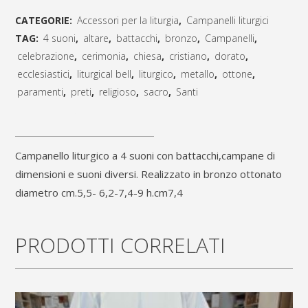
liturgico
CATEGORIE:
Accessori per la liturgia
,
Campanelli liturgici
a
TAG:
4 suoni
,
altare
,
battacchi
,
bronzo
,
Campanelli
,
4
celebrazione
,
cerimonia
,
chiesa
,
cristiano
,
dorato
,
ecclesiastici
,
liturgical bell
,
liturgico
,
metallo
,
ottone
,
suoni
paramenti
,
preti
,
religioso
,
sacro
,
Santi
con
[social_share_list]
battacchi,campane
Campanello liturgico a 4 suoni con battacchi,campane di
di
dimensioni e suoni diversi. Realizzato in bronzo ottonato
dimensioni
diametro cm.5,5- 6,2-7,4-9 h.cm7,4
e
suoni
PRODOTTI CORRELATI
diversi.
Realizzato