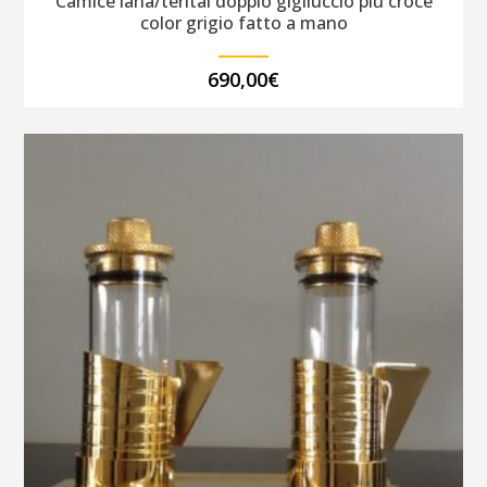
Camice lana/terital doppio gigliuccio più croce
color grigio fatto a mano
690,00
€