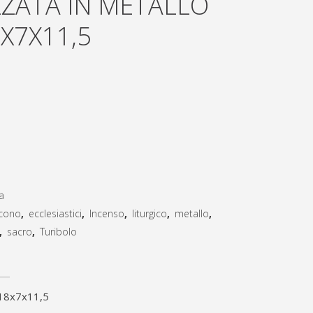
ZZATA IN METALLO
X7X11,5
a
cono
,
ecclesiastici
,
Incenso
,
liturgico
,
metallo
,
,
sacro
,
Turibolo
m.18x7x11,5