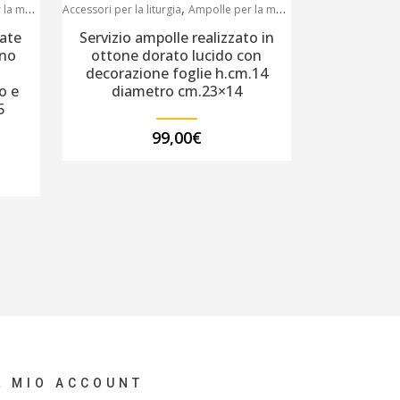
,
 messa
Accessori per la liturgia
Ampolle per la messa
ate
Servizio ampolle realizzato in
ano
ottone dorato lucido con
decorazione foglie h.cm.14
o e
diametro cm.23×14
5
99,00
€
L MIO ACCOUNT