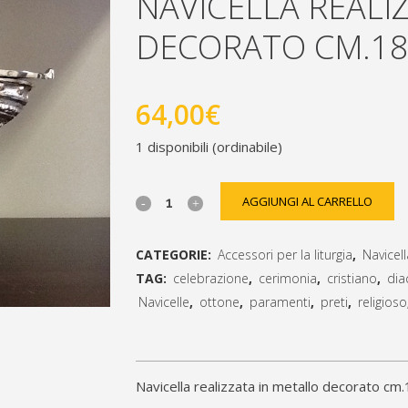
NAVICELLA REALI
DECORATO CM.18
64,00
€
1 disponibili (ordinabile)
Navicella
AGGIUNGI AL CARRELLO
realizzata
CATEGORIE:
Accessori per la liturgia
,
Navicell
in
TAG:
celebrazione
,
cerimonia
,
cristiano
,
dia
metallo
Navicelle
,
ottone
,
paramenti
,
preti
,
religioso
[social_share_list]
decorato
cm.18x7x11,5
Navicella realizzata in metallo decorato c
quantity