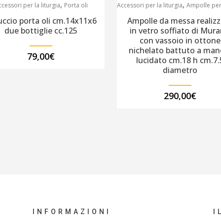
,
,
cessori per la liturgia
Porta oli
Accessori per la liturgia
Ampolle per la
uccio porta oli cm.14x11x6
Ampolle da messa realizz
due bottiglie cc.125
in vetro soffiato di Mur
con vassoio in ottone
nichelato battuto a man
79,00
€
lucidato cm.18 h cm.7.
diametro
290,00
€
INFORMAZIONI
I