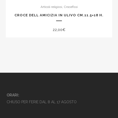
,
Articoli religiosi
Crocefissi
CROCE DELL AMICIZIA IN ULIVO CM.11.5×18 H.
22,00
€
ORARI:
CHIUSO PER FERIE DAL 8 AL 17 AGOSTO