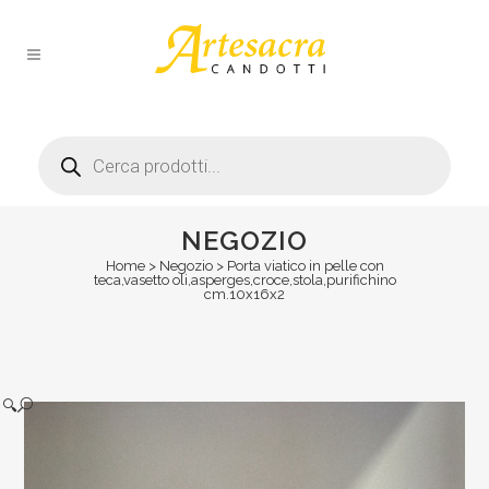
Products
search
NEGOZIO
Home
>
Negozio
>
Porta viatico in pelle con
teca,vasetto oli,asperges,croce,stola,purifichino
cm.10x16x2
🔍