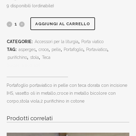
9 disponibili (ordinabile)
Porta
AGGIUNGI AL CARRELLO
viatico
CATEGORIE:
Accessori per la liturgia
,
Porta viatico
in
TAG:
asperges
,
croce
,
pelle
,
Portafoglio
,
Portaviatico
,
pelle
purifichino
,
stola
,
Teca
[social_share_list]
con
teca,vasetto
Portafoglio portaviatico in pelle con teca dorata con incisione
oli,asperges,croce,stola,purifichino
IHS, vasetto oli in metallo,croce in metallo bicolore con
corpo,stola viola,2 purifichino in cotone
cm.10x16x2
quantity
Prodotti correlati