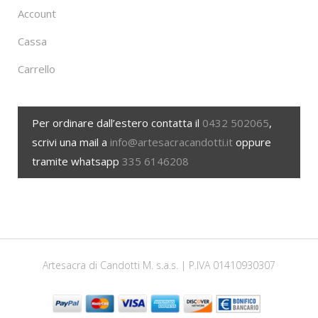
Account
Cassa
Carrello
Per ordinare dall’estero contatta il
0432 502065
,
scrivi una mail a
info@artesacracandotti.it
oppure
tramite whatsapp
335 6146208
Artesacra di Candotti M. s.a.s. | P.IVA 01410930307