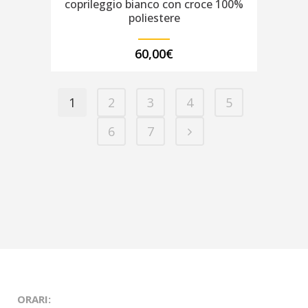
coprileggio bianco con croce 100%
poliestere
60,00
€
1
2
3
4
5
6
7
ORARI: