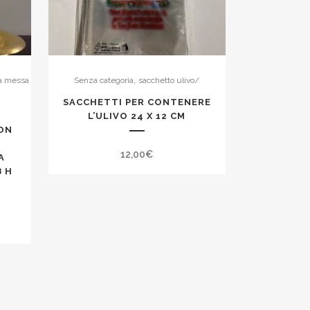
,
la messa
Senza categoria
sacchetto ulivo/
SACCHETTI PER CONTENERE
O
L’ULIVO 24 X 12 CM
ON
12,00
€
A
8 H