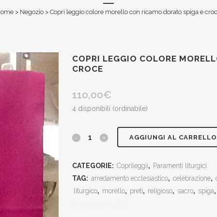
Home
>
Negozio
>
Copri leggio colore morello con ricamo dorato spiga e cro
COPRI LEGGIO COLORE MORELL
CROCE
110,00
€
4 disponibili (ordinabile)
Copri
AGGIUNGI AL CARRELLO
leggio
CATEGORIE:
Coprileggii
,
Paramenti liturgici
colore
TAG:
arredamento ecclesiastico
,
celebrazione
,
morello
liturgico
,
morello
,
preti
,
religioso
,
sacro
,
spiga
[social_share_list]
con