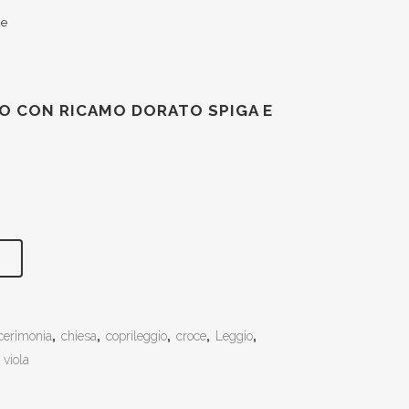
ce
O CON RICAMO DORATO SPIGA E
cerimonia
,
chiesa
,
coprileggio
,
croce
,
Leggio
,
,
viola