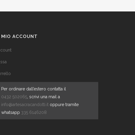
L MIO ACCOUNT
count
ssa
rrello
Per ordinare dall’estero contatta il
0432 502065
, scrivi una mail a
info@artesacracandotti.it
oppure tramite
whatsapp
335 6146208