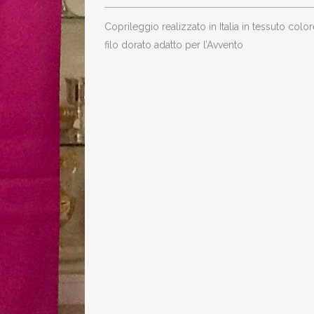
ricamo
Coprileggio realizzato in Italia in tessuto colore morello in poliestere con ricamo spiga/croce in
dorato
filo dorato adatto per l’Avvento
spiga
e
croce
quantity