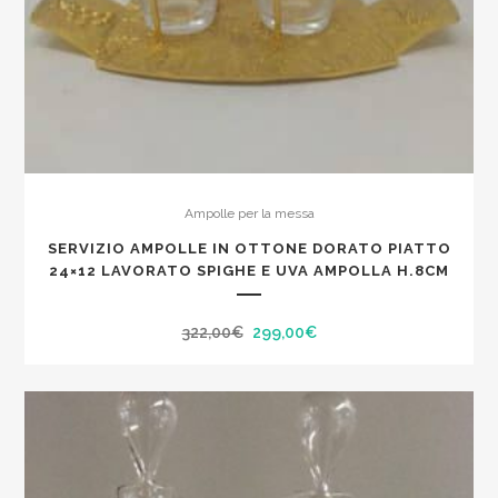
Ampolle per la messa
SERVIZIO AMPOLLE IN OTTONE DORATO PIATTO
24×12 LAVORATO SPIGHE E UVA AMPOLLA H.8CM
Il
Il
322,00
€
299,00
€
prezzo
prezzo
originale
attuale
era:
è:
322,00€.
299,00€.