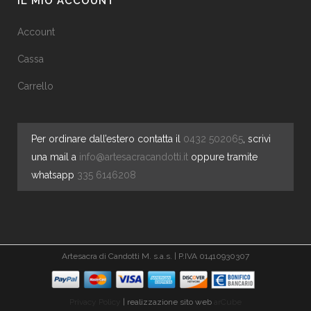
IL MIO ACCOUNT
Account
Cassa
Carrello
Per ordinare dall’estero contatta il
0432 502065
, scrivi
una mail a
info@artesacracandotti.it
oppure tramite
whatsapp
335 6146208
Artesacra di Candotti M. s.a.s. | P.IVA 01410930307
Privacy Policy
| realizzazione sito web
arCube