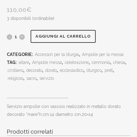
110,00
€
3 disponibili (ordinabile)
Servizio
AGGIUNGI AL CARRELLO
ampolle
CATEGORIE:
Accessori per la liturgia
,
Ampolle per la messa
con
TAG:
altare
,
Ampolle messa
,
celebrazione
,
cerimonia
,
chiesa
,
vassoio
cristiano
,
decorato
,
dorato
,
ecclesiastico
,
liturgico
,
preti
,
religioso
,
sacro
,
servizio
realizzato
[social_share_list]
in
metallo
Servizio ampolle con vassoio realizzato in metallo dorato
decorato “mare”h.cm.14 diametro cm.20×14
dorato
decorato
Prodotti correlati