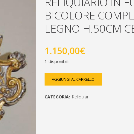
RELIQUIARIO IN 
BICOLORE COMPLE
LEGNO H.50CM C
1.150,00
€
1 disponibili
reliquiario
AGGIUNGI AL CARRELLO
in
CATEGORIA:
Reliquiari
fusione
[social_share_list]
branzo
bicolore