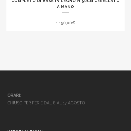
COMPLETO DI BASE IN LEGNO H.50CM CESELLATO
A MANO
1.150,00
€
ORARI:
CHIUSO PER FERIE DAL 8 AL 17 AGOSTO