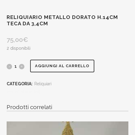
RELIQUIARIO METALLO DORATO H.14CM
TECA DA 3,4CM
75,00
€
2 disponibili
reliquiario
AGGIUNGI AL CARRELLO
metallo
CATEGORIA:
Reliquiari
dorato
[social_share_list]
h.14cm
Prodotti correlati
teca
da
3,4cm