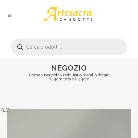
Products
search
NEGOZIO
Home
>
Negozio
>
reliquiario metallo dorato
h.14cm teca da 3,4cm
🔍