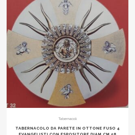
al
muro
dim
h.75x56
cassa
22x22
quantity
Tabernacoli
TABERNACOLO DA PARETE IN OTTONE FUSO 4
EVANGELISTI CON ESPOSITORE DIAM.CM.58