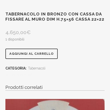
TABERNACOLO IN BRONZO CON CASSA DA
FISSARE AL MURO DIM H.75×56 CASSA 22×22
4.650,00
€
1 disponibili
Tabernacolo
AGGIUNGI AL CARRELLO
in
CATEGORIA:
Tabernacoli
bronzo
[social_share_list]
con
Prodotti correlati
cassa
da
fissare