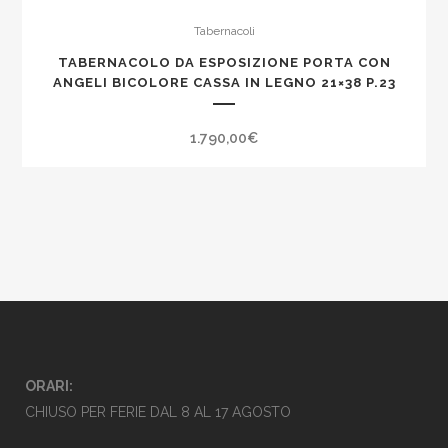
Tabernacoli
TABERNACOLO DA ESPOSIZIONE PORTA CON
ANGELI BICOLORE CASSA IN LEGNO 21×38 P.23
1.790,00
€
ORARI:
CHIUSO PER FERIE DAL 8 AL 17 AGOSTO