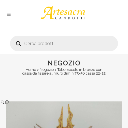
Products
search
NEGOZIO
Home
>
Negozio
>
Tabernacolo in bronzo con
cassa da fissare al muro dim h.75×56 cassa 22×22
🔍