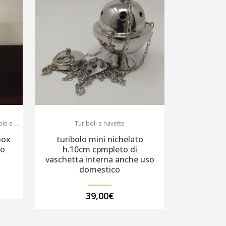
e ostie
Turiboli e navette
nox
turibolo mini nichelato
ro
h.10cm cpmpleto di
vaschetta interna anche uso
domestico
39,00
€