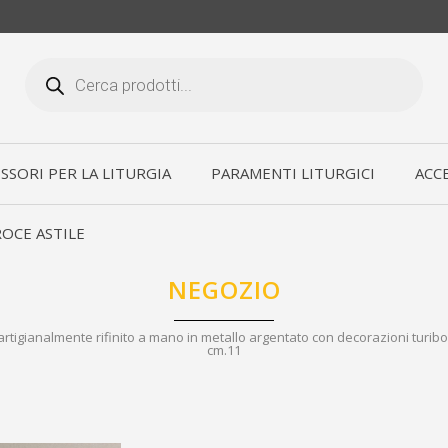
Products
search
SSORI PER LA LITURGIA
PARAMENTI LITURGICI
ACCE
OCE ASTILE
NEGOZIO
 artigianalmente rifinito a mano in metallo argentato con decorazioni turib
cm.11