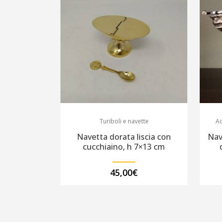
Turiboli e navette
Ac
Navetta dorata liscia con
Navi
cucchiaino, h 7×13 cm
45,00
€