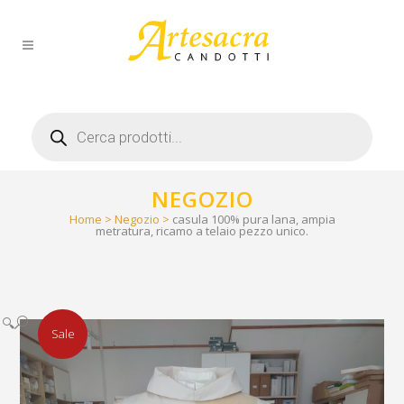
Products
search
NEGOZIO
Home
>
Negozio
>
casula 100% pura lana, ampia
metratura, ricamo a telaio pezzo unico.
🔍
Sale