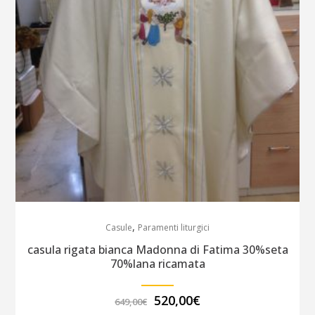
,
Casule
Paramenti liturgici
casula rigata bianca Madonna di Fatima 30%seta
70%lana ricamata
Il
Il
520,00
€
649,00
€
prezzo
prezzo