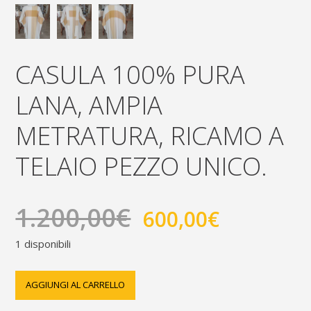
CASULA 100% PURA
LANA, AMPIA
METRATURA, RICAMO A
TELAIO PEZZO UNICO.
1.200,00
€
IL
IL
600,00
€
PREZZO
PREZZO
1 disponibili
ORIGINALE
ATTUALE
casula
AGGIUNGI AL CARRELLO
ERA:
È:
100%