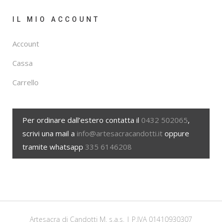
IL MIO ACCOUNT
Account
Cassa
Carrello
Per ordinare dall’estero contatta il
0432 502065
,
scrivi una mail a
info@artesacracandotti.it
oppure
tramite whatsapp
335 6146208
Artesacra di Candotti M. s.a.s. | P.IVA 01410930307