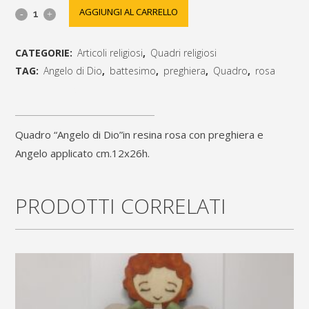
Quadro
AGGIUNGI AL CARRELLO
"Angelo
CATEGORIE:
Articoli religiosi
,
Quadri religiosi
di
TAG:
Angelo di Dio
,
battesimo
,
preghiera
,
Quadro
,
rosa
Dio"in
[social_share_list]
resina
Quadro “Angelo di Dio”in resina rosa con preghiera e
rosa
Angelo applicato cm.12x26h.
con
preghiera
PRODOTTI CORRELATI
e
Angelo
applicato
cm.12x26h.