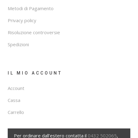
Metodi di Pagamento
Privacy policy
Risoluzione controversie
Spedizioni
IL MIO ACCOUNT
Account
Cassa
Carrello
Per ordinare dall’estero contatta il
0432 502065
,