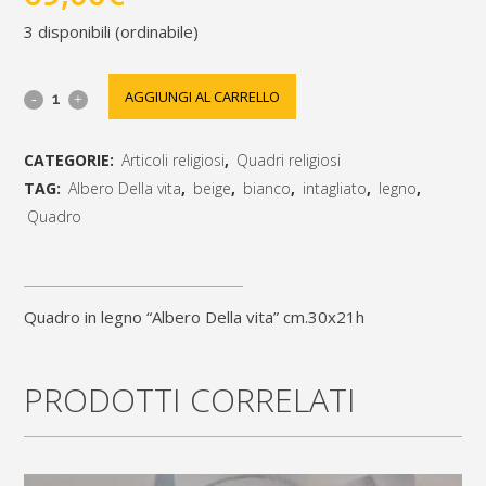
3 disponibili (ordinabile)
Quadro
AGGIUNGI AL CARRELLO
in
CATEGORIE:
Articoli religiosi
,
Quadri religiosi
legno
TAG:
Albero Della vita
,
beige
,
bianco
,
intagliato
,
legno
,
"Albero
Quadro
[social_share_list]
Della
vita"
Quadro in legno “Albero Della vita” cm.30x21h
cm.30x21h
quantity
PRODOTTI CORRELATI