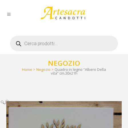
Products
search
NEGOZIO
Home
>
Negozio
>
Quadro in legno “Albero Della
vita” cm.30x21h
🔍