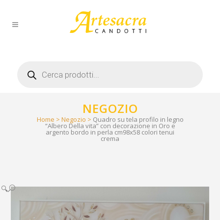
Products
search
NEGOZIO
Home
>
Negozio
>
Quadro su tela profilo in legno
“Albero Della vita” con decorazione in Oro e
argento bordo in perla cm98x58 colori tenui
crema
🔍