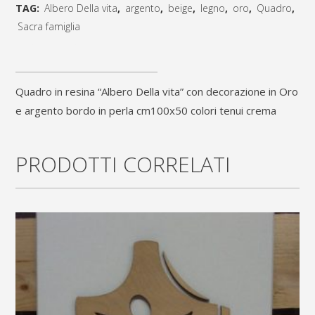
tela
TAG:
Albero Della vita
,
argento
,
beige
,
legno
,
oro
,
Quadro
,
profilo
Sacra famiglia
[social_share_list]
in
legno
Quadro in resina “Albero Della vita” con decorazione in Oro
"Albero
e argento bordo in perla cm100x50 colori tenui crema
Della
vita"
PRODOTTI CORRELATI
con
decorazione
in
Oro
e
argento