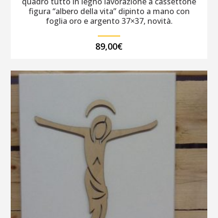
quadro tutto in legno lavorazione a cassettone
figura “albero della vita” dipinto a mano con
foglia oro e argento 37×37, novità.
89,00
€