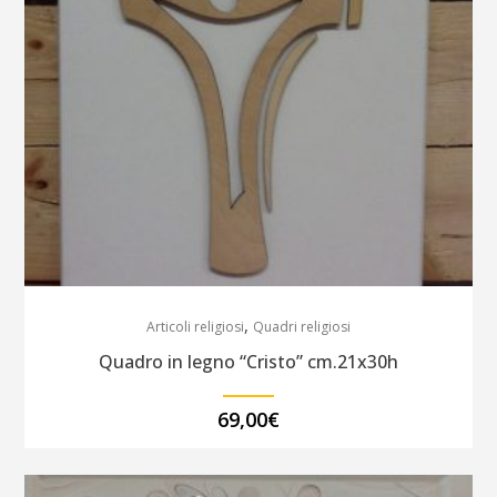
bordo
in
perla
cm98x58
colori
tenui
crema
,
quantity
Articoli religiosi
Quadri religiosi
Quadro in legno “Cristo” cm.21x30h
69,00
€