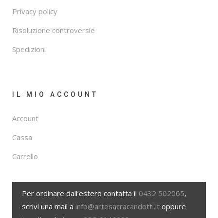
Privacy policy
Risoluzione controversie
Spedizioni
IL MIO ACCOUNT
Account
Cassa
Carrello
Per ordinare dall’estero contatta il
0432 502065
,
scrivi una mail a
info@artesacracandotti.it
oppure