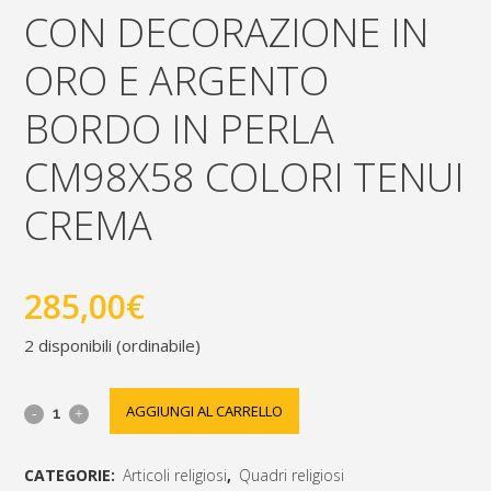
CON DECORAZIONE IN
ORO E ARGENTO
BORDO IN PERLA
CM98X58 COLORI TENUI
CREMA
285,00
€
2 disponibili (ordinabile)
Quadro
AGGIUNGI AL CARRELLO
su
CATEGORIE:
Articoli religiosi
,
Quadri religiosi