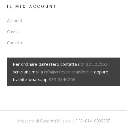
IL MIO ACCOUNT
Account
Cassa
Carrello
Per ordinare dall’estero contatta il
0432 502065
,
scrivi una mail a
info@artesacracandotti.it
oppure
tramite whatsapp
335 6146208
Artesacra di Candotti M. s.a.s. | P.IVA 01410930307