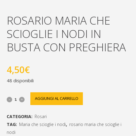
ROSARIO MARIA CHE
SCIOGLIE I NODI IN
BUSTA CON PREGHIERA
4,50
€
48 disponibili
Rosario
AGGIUNGI AL CARRELLO
Maria
CATEGORIA:
Rosari
che
TAG:
Maria che scioglie i nodi
,
rosario maria che scioglie i
scioglie
nodi