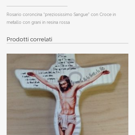
Croce
Rosario coroncina “preziosissimo Sangue” con Croce in
in
metallo con grani in resina rossa
metallo
Prodotti correlati
con
grani
in
resina
rossa
quantity