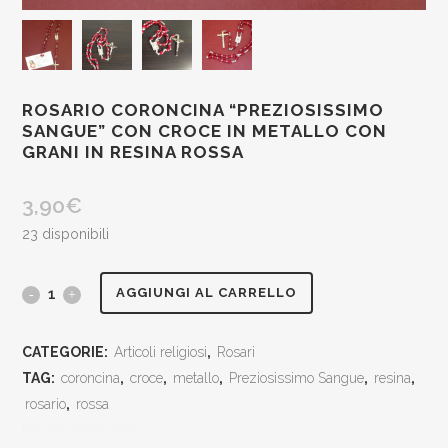
ROSARIO CORONCINA “PREZIOSISSIMO
SANGUE” CON CROCE IN METALLO CON
GRANI IN RESINA ROSSA
3,90
€
23 disponibili
Rosario
AGGIUNGI AL CARRELLO
coroncina
CATEGORIE:
Articoli religiosi
,
Rosari
"preziosissimo
TAG:
coroncina
,
croce
,
metallo
,
Preziosissimo Sangue
,
resina
,
Sangue"
rosario
,
rossa
[social_share_list]
con