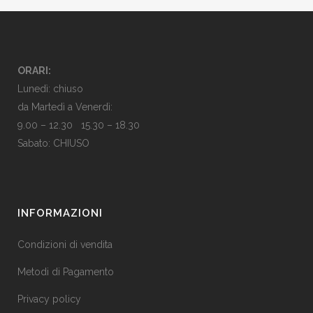
ORARI:
Lunedì: chiuso
da Martedì a Venerdì:
9.00 – 12.30 15.30 – 18.30
Sabato: CHIUSO
INFORMAZIONI
Condizioni di vendita
Metodi di Pagamento
Privacy policy