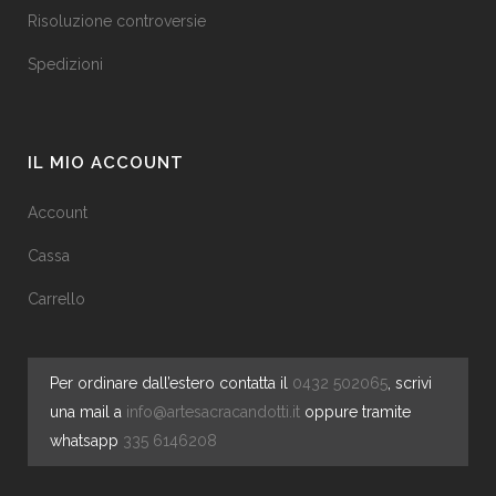
Risoluzione controversie
Spedizioni
IL MIO ACCOUNT
Account
Cassa
Carrello
Per ordinare dall’estero contatta il
0432 502065
, scrivi
una mail a
info@artesacracandotti.it
oppure tramite
whatsapp
335 6146208