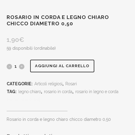
ROSARIO IN CORDA E LEGNO CHIARO
CHICCO DIAMETRO 0,50
1,90
€
59 disponibili (ordinabile)
rosario
AGGIUNGI AL CARRELLO
in
CATEGORIE:
Articoli religiosi
,
Rosari
corda
TAG:
legno chiaro
,
rosario in corda
,
rosario in legno e corda
e
[social_share_list]
legno
rosario in corda e legno chiaro chicco diametro 0,50
chiaro
chicco