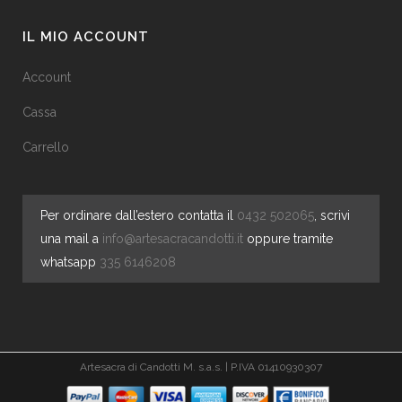
IL MIO ACCOUNT
Account
Cassa
Carrello
Per ordinare dall’estero contatta il
0432 502065
, scrivi
una mail a
info@artesacracandotti.it
oppure tramite
whatsapp
335 6146208
Artesacra di Candotti M. s.a.s. | P.IVA 01410930307