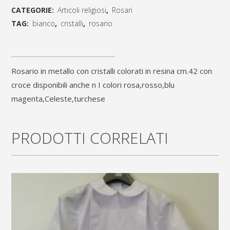
CATEGORIE:
Articoli religiosi
,
Rosari
metallo
TAG:
bianco
,
cristalli
,
rosario
con
[social_share_list]
grani
Rosario in metallo con cristalli colorati in resina cm.42 con
di
croce disponibili anche n I colori rosa,rosso,blu
colore
magenta,Celeste,turchese
bianco
in
PRODOTTI CORRELATI
resina
cm.42
con
croce
quantity