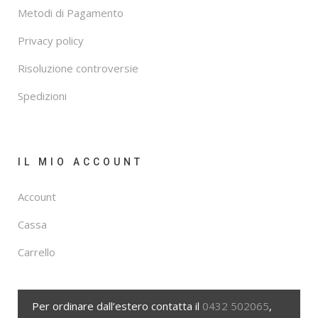
Metodi di Pagamento
Privacy policy
Risoluzione controversie
Spedizioni
IL MIO ACCOUNT
Account
Cassa
Carrello
Per ordinare dall’estero contatta il
0432 502065
,