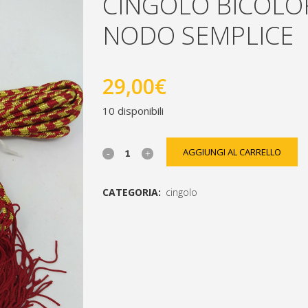
CINGOLO BICOLO
NODO SEMPLICE
29,00
€
10 disponibili
cingolo
AGGIUNGI AL CARRELLO
bicolore
CATEGORIA:
cingolo
oro/rosso
[social_share_list]
nodo
semplice
quantity