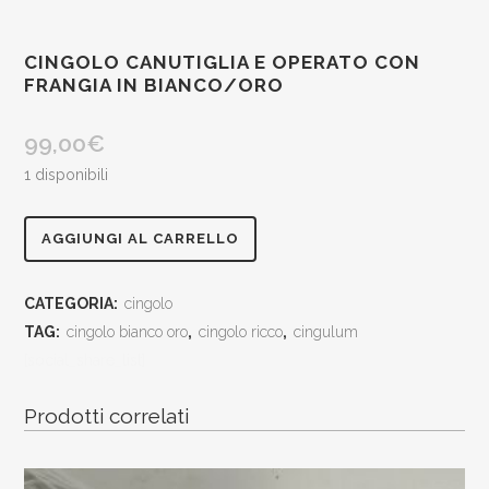
CINGOLO CANUTIGLIA E OPERATO CON
FRANGIA IN BIANCO/ORO
99,00
€
1 disponibili
cingolo
AGGIUNGI AL CARRELLO
canutiglia
CATEGORIA:
cingolo
e
TAG:
cingolo bianco oro
,
cingolo ricco
,
cingulum
operato
[social_share_list]
con
Prodotti correlati
frangia
in