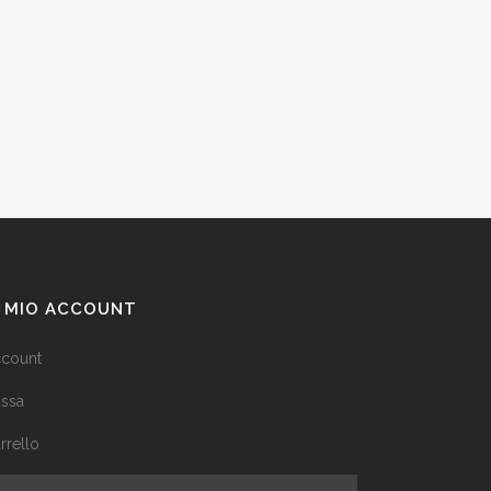
L MIO ACCOUNT
count
ssa
rrello