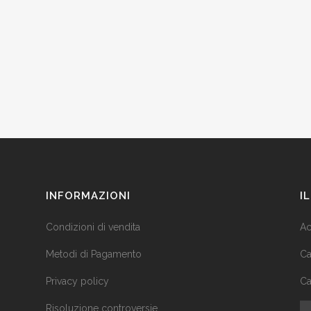
INFORMAZIONI
I
Condizioni di vendita
Ac
Metodi di Pagamento
Ca
Privacy policy
Ca
Risoluzione controversie