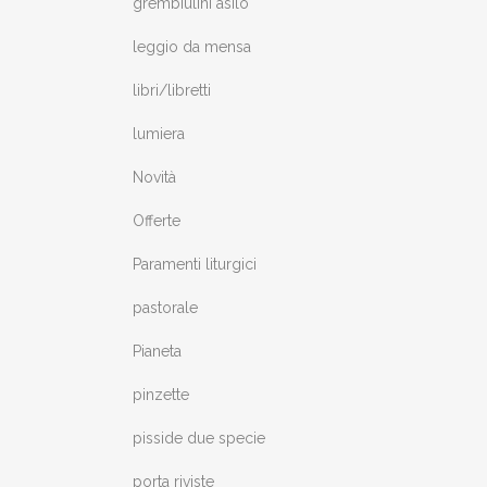
grembiulini asilo
leggio da mensa
libri/libretti
lumiera
Novità
Offerte
Paramenti liturgici
pastorale
Pianeta
pinzette
pisside due specie
porta riviste